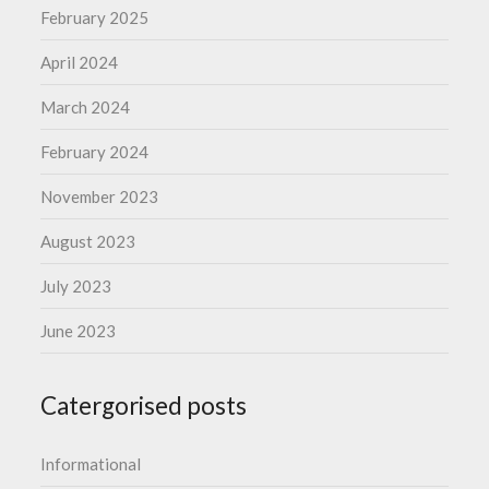
February 2025
April 2024
March 2024
February 2024
November 2023
August 2023
July 2023
June 2023
Catergorised posts
Informational