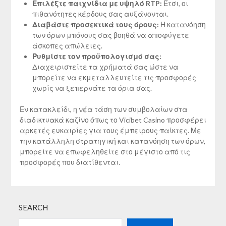
Επιλέξτε παιχνίδια με υψηλό RTP:
Έτσι, οι
πιθανότητες κέρδους σας αυξάνονται.
Διαβάστε προσεκτικά τους όρους:
Η κατανόηση
των όρων μπόνους σας βοηθά να αποφύγετε
άσκοπες απώλειες.
Ρυθμίστε τον προϋπολογισμό σας:
Διαχειριστείτε τα χρήματά σας ώστε να
μπορείτε να εκμεταλλευτείτε τις προσφορές
χωρίς να ξεπερνάτε τα όρια σας.
Εν κατακλείδι, η νέα τάση των συμβολαίων στα
διαδικτυακά καζίνο όπως το Vicibet Casino προσφέρει
αρκετές ευκαιρίες για τους έμπειρους παίκτες. Με
την κατάλληλη στρατηγική και κατανόηση των όρων,
μπορείτε να επωφεληθείτε στο μέγιστο από τις
προσφορές που διατίθενται.
SEARCH