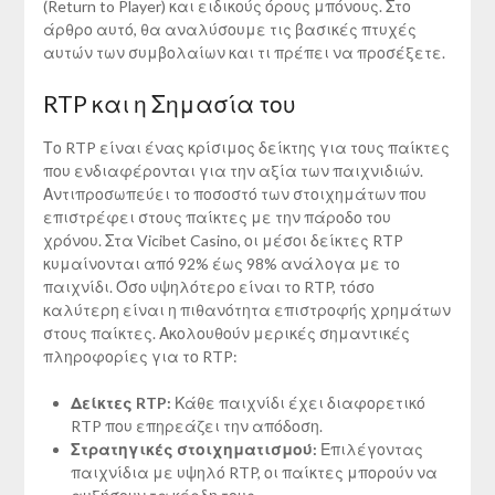
(Return to Player) και ειδικούς όρους μπόνους. Στο
άρθρο αυτό, θα αναλύσουμε τις βασικές πτυχές
αυτών των συμβολαίων και τι πρέπει να προσέξετε.
RTP και η Σημασία του
Το RTP είναι ένας κρίσιμος δείκτης για τους παίκτες
που ενδιαφέρονται για την αξία των παιχνιδιών.
Αντιπροσωπεύει το ποσοστό των στοιχημάτων που
επιστρέφει στους παίκτες με την πάροδο του
χρόνου. Στα Vicibet Casino, οι μέσοι δείκτες RTP
κυμαίνονται από 92% έως 98% ανάλογα με το
παιχνίδι. Όσο υψηλότερο είναι το RTP, τόσο
καλύτερη είναι η πιθανότητα επιστροφής χρημάτων
στους παίκτες. Ακολουθούν μερικές σημαντικές
πληροφορίες για το RTP:
Δείκτες RTP:
Κάθε παιχνίδι έχει διαφορετικό
RTP που επηρεάζει την απόδοση.
Στρατηγικές στοιχηματισμού:
Επιλέγοντας
παιχνίδια με υψηλό RTP, οι παίκτες μπορούν να