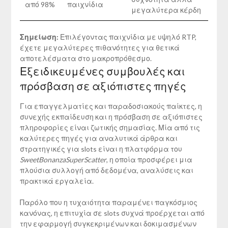
από 98%
παιχνίδια
μεγαλύτερα κέρδη
Σημείωση:
Επιλέγοντας παιχνίδια με υψηλό RTP,
έχετε μεγαλύτερες πιθανότητες για θετικά
αποτελέσματα στο μακροπρόθεσμο.
Εξειδικευμένες συμβουλές και
πρόσβαση σε αξιόπιστες πηγές
Για επαγγελματίες και παραδοσιακούς παίκτες, η
συνεχής εκπαίδευση και η πρόσβαση σε αξιόπιστες
πληροφορίες είναι ζωτικής σημασίας. Μία από τις
καλύτερες πηγές για αναλυτικά άρθρα και
στρατηγικές για slots είναι η πλατφόρμα του
SweetBonanzaSuperScatter
, η οποία προσφέρει μια
πλούσια συλλογή από δεδομένα, αναλύσεις και
πρακτικά εργαλεία.
Παρόλο που η τυχαιότητα παραμένει παγκόσμιος
κανόνας, η επιτυχία σε slots συχνά προέρχεται από
την εφαρμογή συγκεκριμένων και δοκιμασμένων