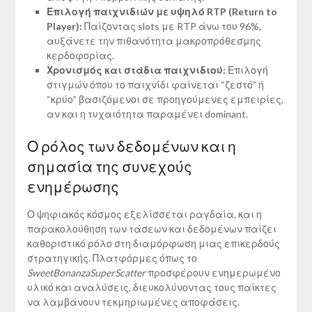
Επιλογή παιχνιδιών με υψηλό RTP (Return to
Player):
Παίζοντας slots με RTP άνω του 96%,
αυξάνετε την πιθανότητα μακροπρόθεσμης
κερδοφορίας.
Χρονισμός και στάδια παιχνιδιού:
Επιλογή
στιγμών όπου το παιχνίδι φαίνεται “ζεστό” ή
“κρύο” βασιζόμενοι σε προηγούμενες εμπειρίες,
αν και η τυχαιότητα παραμένει dominant.
Ο ρόλος των δεδομένων και η
σημασία της συνεχούς
ενημέρωσης
Ο ψηφιακός κόσμος εξελίσσεται ραγδαία, και η
παρακολούθηση των τάσεων και δεδομένων παίζει
καθοριστικό ρόλο στη διαμόρφωση μιας επικερδούς
στρατηγικής. Πλατφόρμες όπως το
SweetBonanzaSuperScatter
προσφέρουν ενημερωμένο
υλικό και αναλύσεις, διευκολύνοντας τους παίκτες
να λαμβάνουν τεκμηριωμένες αποφάσεις.