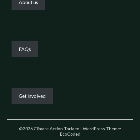
About us
FAQs
Get involved
©2026 Climate Action Torfaen
| WordPress Theme:
EcoCoded