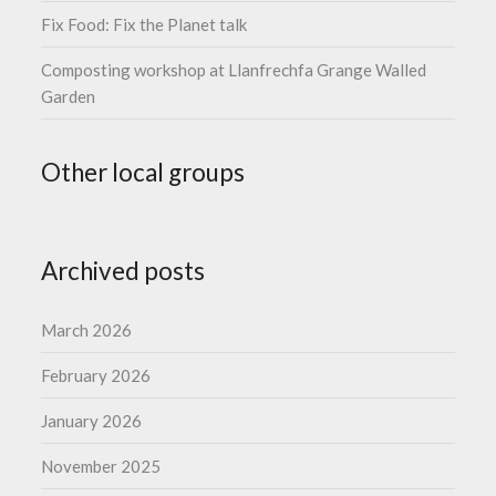
Fix Food: Fix the Planet talk
Composting workshop at Llanfrechfa Grange Walled
Garden
Other local groups
Archived posts
March 2026
February 2026
January 2026
November 2025