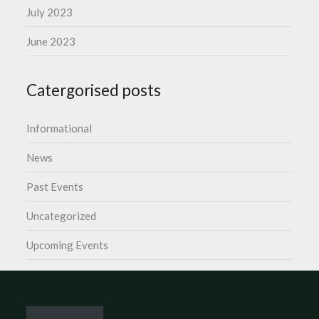
July 2023
June 2023
Catergorised posts
Informational
News
Past Events
Uncategorized
Upcoming Events