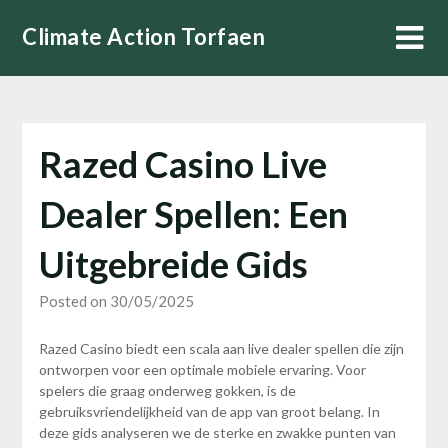
Skip
Climate Action Torfaen
to
content
Razed Casino Live
Dealer Spellen: Een
Uitgebreide Gids
Posted on 30/05/2025
Razed Casino biedt een scala aan live dealer spellen die zijn
ontworpen voor een optimale mobiele ervaring. Voor
spelers die graag onderweg gokken, is de
gebruiksvriendelijkheid van de app van groot belang. In
deze gids analyseren we de sterke en zwakke punten van