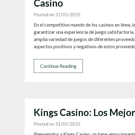
Casino
Posted on 31/05/2025
En el competitivo mundo de los casinos en línea, l
garantizar una experiencia de juego satisfactoria
amplia variedad de juegos de diferentes proveedo
aspectos positivos y negativos de estos proveed
Continue Reading
Kings Casino: Los Mejo
Posted on 31/05/2025
Bienvenidos a Kings Casino, un lugar emocionante