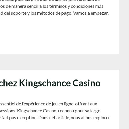
mos de manera sencilla los términos y condiciones más
dad del soporte y los métodos de pago. Vamos a empezar.
chez Kingschance Casino
entiel de l’expérience de jeu en ligne, offrant aux
 sessions. Kingschance Casino, reconnu pour sa large
 fait pas exception. Dans cet article, nous allons explorer