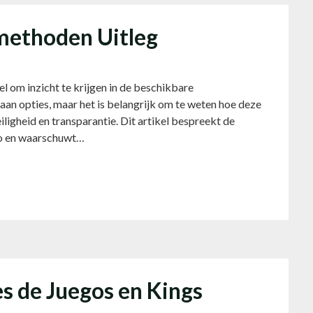
methoden Uitleg
eel om inzicht te krijgen in de beschikbare
aan opties, maar het is belangrijk om te weten hoe deze
ligheid en transparantie. Dit artikel bespreekt de
no en waarschuwt…
s de Juegos en Kings