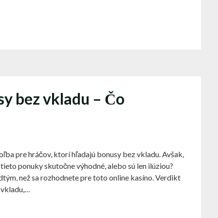
y bez vkladu – Čo
ľba pre hráčov, ktorí hľadajú bonusy bez vkladu. Avšak,
tieto ponuky skutočne výhodné, alebo sú len ilúziou?
edtým, než sa rozhodnete pre toto online kasíno. Verdikt
 vkladu,…