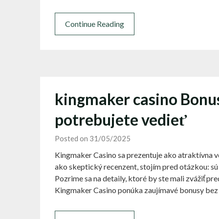
Continue Reading
kingmaker casino Bonus
potrebujete vedieť
Posted on 31/05/2025
Kingmaker Casino sa prezentuje ako atraktívna vo
ako skeptický recenzent, stojím pred otázkou: sú 
Pozrime sa na detaily, ktoré by ste mali zvážiť pr
Kingmaker Casino ponúka zaujímavé bonusy bez