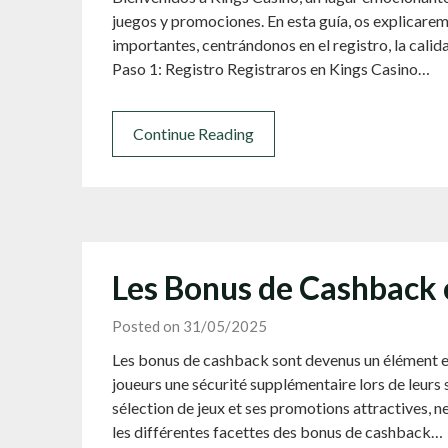
juegos y promociones. En esta guía, os explicare
importantes, centrándonos en el registro, la cali
Paso 1: Registro Registraros en Kings Casino…
Continue Reading
Les Bonus de Cashback 
Posted on 31/05/2025
Les bonus de cashback sont devenus un élément ess
joueurs une sécurité supplémentaire lors de leurs
sélection de jeux et ses promotions attractives, ne
les différentes facettes des bonus de cashback…