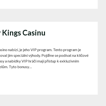
 Kings Casinu
asino nabízí, je jeho VIP program. Tento program je
val jim speciální výhody. Pojďme se podívat na klíčové
usy a nabídky VIP hráči mají přístup k exkluzivním
telům. Tyto bonusy…