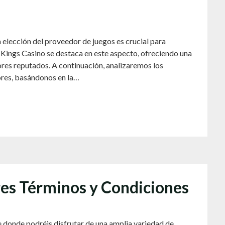
a elección del proveedor de juegos es crucial para
. Kings Casino se destaca en este aspecto, ofreciendo una
res reputados. A continuación, analizaremos los
ores, basándonos en la…
res Términos y Condiciones
 donde podréis disfrutar de una amplia variedad de