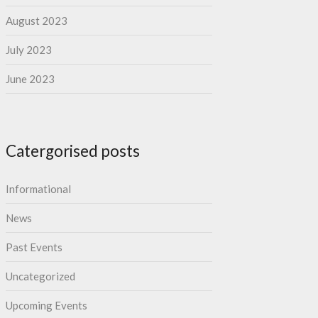
August 2023
July 2023
June 2023
Catergorised posts
Informational
News
Past Events
Uncategorized
Upcoming Events