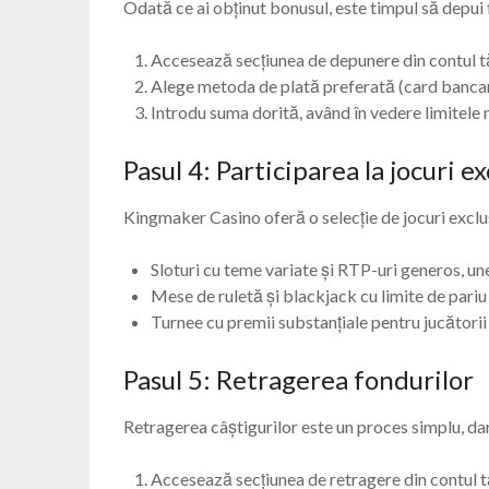
Odată ce ai obținut bonusul, este timpul să depui 
Accesează secțiunea de depunere din contul t
Alege metoda de plată preferată (card bancar, 
Introdu suma dorită, având în vedere limitel
Pasul 4: Participarea la jocuri e
Kingmaker Casino oferă o selecție de jocuri exclus
Sloturi cu teme variate și RTP-uri generos, u
Mese de ruletă și blackjack cu limite de pariu 
Turnee cu premii substanțiale pentru jucătorii
Pasul 5: Retragerea fondurilor
Retragerea câștigurilor este un proces simplu, da
Accesează secțiunea de retragere din contul t