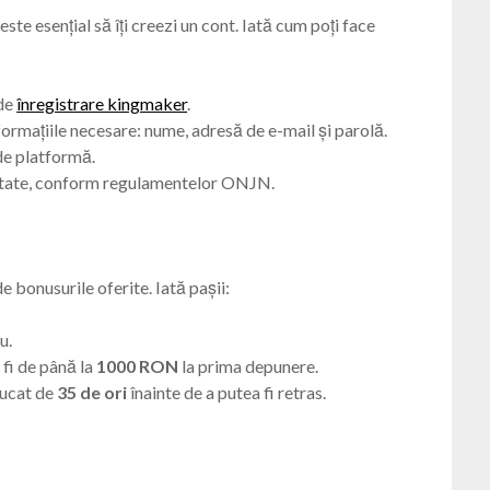
te esențial să îți creezi un cont. Iată cum poți face
 de
înregistrare kingmaker
.
ormațiile necesare: nume, adresă de e-mail și parolă.
 de platformă.
icitate, conform regulamentelor ONJN.
 bonusurile oferite. Iată pașii:
u.
 fi de până la
1000 RON
la prima depunere.
 jucat de
35 de ori
înainte de a putea fi retras.