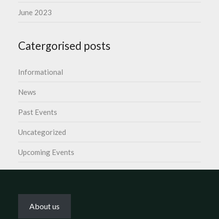
June 2023
Catergorised posts
Informational
News
Past Events
Uncategorized
Upcoming Events
About us