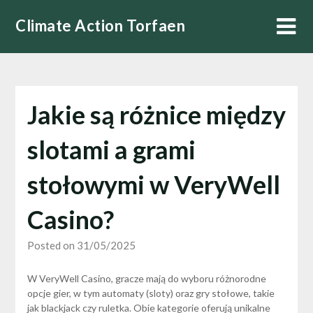
Skip
Climate Action Torfaen
to
content
Jakie są różnice między
slotami a grami
stołowymi w VeryWell
Casino?
Posted on 31/05/2025
W VeryWell Casino, gracze mają do wyboru różnorodne
opcje gier, w tym automaty (sloty) oraz gry stołowe, takie
jak blackjack czy ruletka. Obie kategorie oferują unikalne