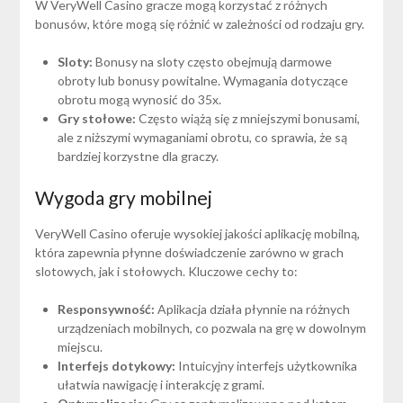
W VeryWell Casino gracze mogą korzystać z różnych
bonusów, które mogą się różnić w zależności od rodzaju gry.
Sloty:
Bonusy na sloty często obejmują darmowe
obroty lub bonusy powitalne. Wymagania dotyczące
obrotu mogą wynosić do 35x.
Gry stołowe:
Często wiążą się z mniejszymi bonusami,
ale z niższymi wymaganiami obrotu, co sprawia, że są
bardziej korzystne dla graczy.
Wygoda gry mobilnej
VeryWell Casino oferuje wysokiej jakości aplikację mobilną,
która zapewnia płynne doświadczenie zarówno w grach
slotowych, jak i stołowych. Kluczowe cechy to:
Responsywność:
Aplikacja działa płynnie na różnych
urządzeniach mobilnych, co pozwala na grę w dowolnym
miejscu.
Interfejs dotykowy:
Intuicyjny interfejs użytkownika
ułatwia nawigację i interakcję z grami.