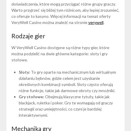
doświadczenia, które mogą przyciągać różne grupy graczy.
Warto przyjrzeć się bliżej tym różnicom, aby lepiej zrozumieć,
co oferuje to kasyno. Więcej informacji na temat oferty
VeryWell Casino można znaleźć na stronie
verywell
.
Rodzaje gier
W VeryWell Casino dostępne są różne typy gier, które
można podzielić na dwie główne kategorie: sloty i gry
stołowe.
Sloty:
To gry oparte na mechanicznym lub wirtualnym
działaniu bębnów, gdzie celem jest uzyskanie
określonych kombinacji symboli. Sloty często oferują
różne funkcje, takie jak darmowe obroty czy mnożniki.
Gry stołowe:
Obejmują klasyczne tytuły, takie jak
blackjack, ruletka i poker. Gry te wymagają od graczy
strategii oraz umiejętności, co czyni je bardziej
interaktywnymi.
Mechanika gry