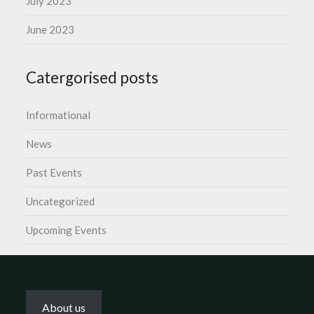
July 2023
June 2023
Catergorised posts
Informational
News
Past Events
Uncategorized
Upcoming Events
About us