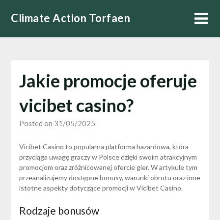
Skip
Climate Action Torfaen
to
content
Jakie promocje oferuje
vicibet casino?
Posted on 31/05/2025
Vicibet Casino to popularna platforma hazardowa, która
przyciąga uwagę graczy w Polsce dzięki swoim atrakcyjnym
promocjom oraz zróżnicowanej ofercie gier. W artykule tym
przeanalizujemy dostępne bonusy, warunki obrotu oraz inne
istotne aspekty dotyczące promocji w Vicibet Casino.
Rodzaje bonusów