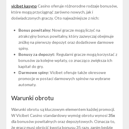
vicibet kasyno
Casino oferuje różnorodne rodzaje bonusów,
które mogą przyciągnąć zarówno nowych, jak i
doświadczonych graczy. Oto najważniejsze z nich:
Bonus powitalny:
Nowi gracze mogą liczyć na
atrakcyjny bonus powitalny, który zazwyczaj obejmuje
zniżkę na pierwszy depozyt oraz dodatkowe darmowe
spiny.
Bonusy za depozyt:
Regularni gracze mogą korzystać z
bonusów za kolejne wpłaty, co znacząco zwiększa ich
kapitał do gry.
Darmowe spiny:
Vicibet oferuje także okresowe
promocje w postaci darmowych spinów na wybrane
automaty.
Warunki obrotu
Warunki obrotu są kluczowym elementem każdej promocji.
W Vicibet Casino standardowy wymóg obrotu wynosi
35x
dla bonusów powitalnych oraz depozytowych. Oznacza to,
że gracz musi obrócić kwotą bonusu 35 razy, zanim będzie