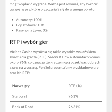
mógł wypłacić wygrane. Ważne jest również, aby zwrócić
uwagę na gry, które przyczyniają się do wymogu obrotu:
Automaty: 100%
Gry stołowe: 10%
Kasyno na żywo: 0%
RTP i wybór gier
Vicibet Casino wyróżnia się także wysokim wskaźnikiem
zwrotu dla gracza (RTP). Średni RTP w automatach wynosi
około
96%
, co oznacza, że gracze mogą oczekiwać dobrych
szans na wygraną. Poniżej prezentujemy przykładowe gry
oraz ich RTP:
Nazwa gry
RTP (%)
Starburst
96.1%
Book of Dead
96.21%