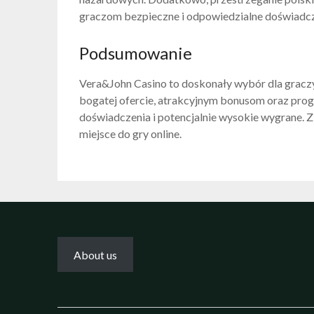
graczom bezpieczne i odpowiedzialne doświadc
Podsumowanie
Vera&John Casino to doskonały wybór dla graczy 
bogatej ofercie, atrakcyjnym bonusom oraz pro
doświadczenia i potencjalnie wysokie wygrane. 
miejsce do gry online.
About us