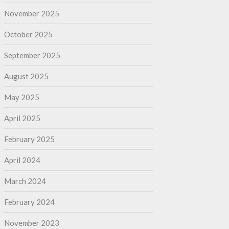
November 2025
October 2025
September 2025
August 2025
May 2025
April 2025
February 2025
April 2024
March 2024
February 2024
November 2023