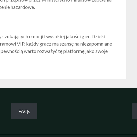
zenie hazardowe.
szukających emocji i wysokiej jakości gier. Dzięki
gramowi VIP, każdy gracz ma szansę na niezapomniane
Z pewnością warto rozważyć tę platformę jako swoje
FAQs