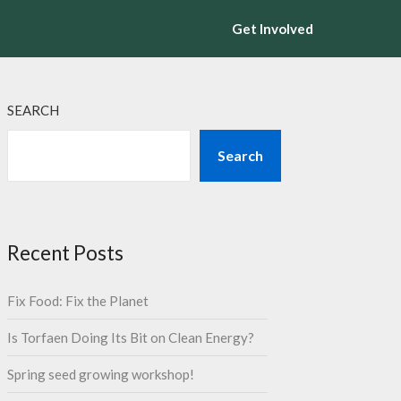
Get Involved
SEARCH
Search
Recent Posts
Fix Food: Fix the Planet
Is Torfaen Doing Its Bit on Clean Energy?
Spring seed growing workshop!