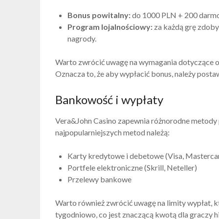
Bonus powitalny:
do 1000 PLN + 200 darmo
Program lojalnościowy:
za każdą grę zdoby
nagrody.
Warto zwrócić uwagę na wymagania dotyczące o
Oznacza to, że aby wypłacić bonus, należy posta
Bankowość i wypłaty
Vera&John Casino zapewnia różnorodne metody pł
najpopularniejszych metod należą:
Karty kredytowe i debetowe (Visa, Masterca
Portfele elektroniczne (Skrill, Neteller)
Przelewy bankowe
Warto również zwrócić uwagę na limity wypłat,
tygodniowo, co jest znaczącą kwotą dla graczy hi