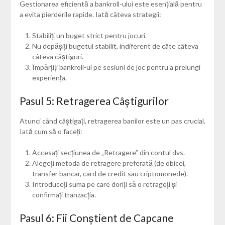
Gestionarea eficientă a bankroll-ului este esențială pentru
a evita pierderile rapide. Iată câteva strategii:
Stabiliți un buget strict pentru jocuri.
Nu depășiți bugetul stabilit, indiferent de câte câteva
câteva câștiguri.
Împărțiți bankroll-ul pe sesiuni de joc pentru a prelungi
experiența.
Pasul 5: Retragerea Câștigurilor
Atunci când câștigați, retragerea banilor este un pas crucial.
Iată cum să o faceți:
Accesați secțiunea de „Retragere” din contul dvs.
Alegeți metoda de retragere preferată (de obicei,
transfer bancar, card de credit sau criptomonede).
Introduceți suma pe care doriți să o retrageți și
confirmați tranzacția.
Pasul 6: Fii Conștient de Capcane