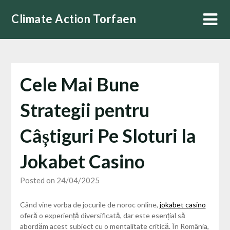
Skip
Climate Action Torfaen
to
content
Cele Mai Bune
Strategii pentru
Câștiguri Pe Sloturi la
Jokabet Casino
Posted on 24/04/2025
Când vine vorba de jocurile de noroc online,
jokabet casino
oferă o experiență diversificată, dar este esențial să
abordăm acest subiect cu o mentalitate critică. În România,