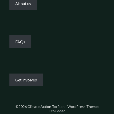
About us
FAQs
Get involved
©2026 Climate Action Torfaen
| WordPress Theme:
EcoCoded